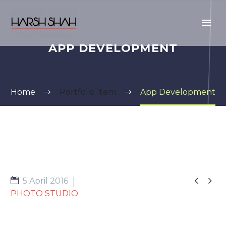
APP DEVELOPMENT
Home
Portfolio Item
App Development


5 April 2016
PHOTO STUDIO