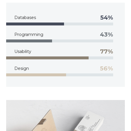
54%
Databases
43%
Programming
77%
Usability
56%
Design