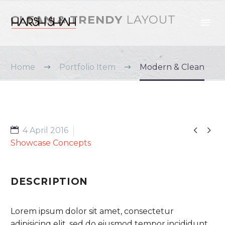
CLEAN & TRENDY
LAYOUT
Home
Portfolio Item
Modern & Clean


4 April 2016
Showcase Concepts
DESCRIPTION
Lorem ipsum dolor sit amet, consectetur
adipisicing elit, sed do eiusmod tempor incididunt