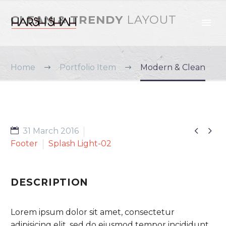
CLEAN & TRENDY
LAYOUT
Home
Portfolio Item
Modern & Clean


31 March 2016
Footer
Splash Light-02
DESCRIPTION
Lorem ipsum dolor sit amet, consectetur
adipisicing elit, sed do eiusmod tempor incididunt