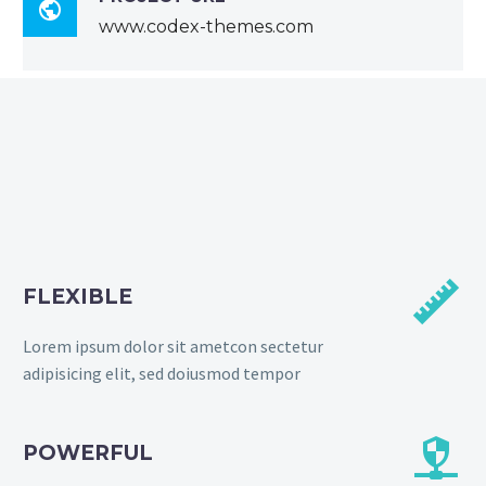

www.codex-themes.com


FLEXIBLE
Lorem ipsum dolor sit ametcon sectetur
adipisicing elit, sed doiusmod tempor


POWERFUL