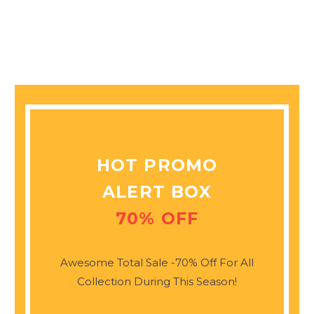
HOT PROMO
ALERT BOX
70% OFF
Awesome Total Sale -70% Off For All
Collection During This Season!