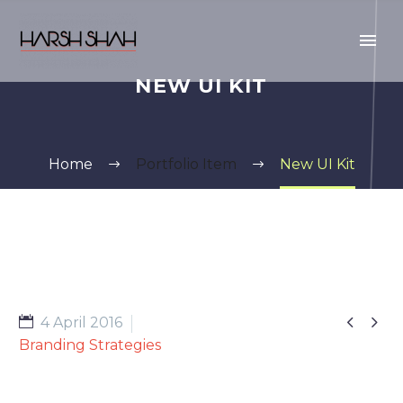
NEW UI KIT
Home
Portfolio Item
New UI Kit


4 April 2016
Branding Strategies