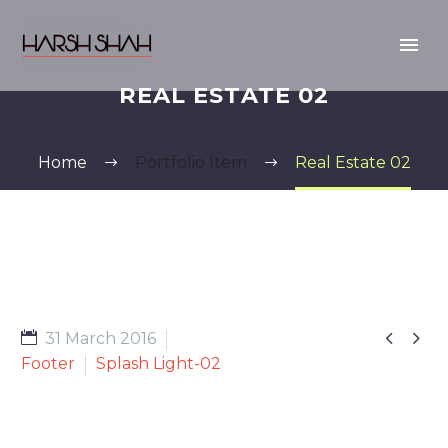
REAL ESTATE 02
Home
Portfolio Item
Real Estate 02


31 March 2016
Footer
Splash Light-02