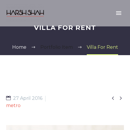
VILLA FOR RENT
Home
Portfolio Item
Villa For Rent


27 April 2016
metro