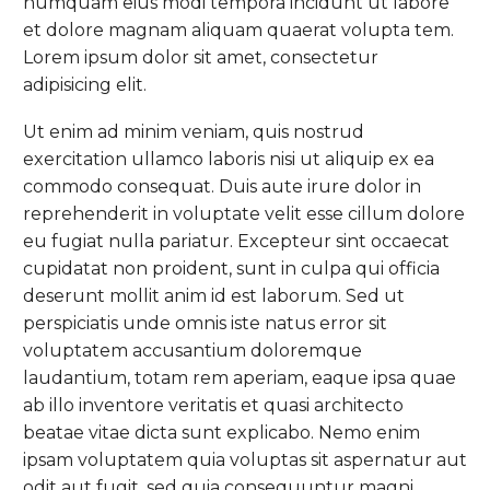
numquam eius modi tempora incidunt ut labore
et dolore magnam aliquam quaerat volupta tem.
Lorem ipsum dolor sit amet, consectetur
adipisicing elit.
Ut enim ad minim veniam, quis nostrud
exercitation ullamco laboris nisi ut aliquip ex ea
commodo consequat. Duis aute irure dolor in
reprehenderit in voluptate velit esse cillum dolore
eu fugiat nulla pariatur. Excepteur sint occaecat
cupidatat non proident, sunt in culpa qui officia
deserunt mollit anim id est laborum. Sed ut
perspiciatis unde omnis iste natus error sit
voluptatem accusantium doloremque
laudantium, totam rem aperiam, eaque ipsa quae
ab illo inventore veritatis et quasi architecto
beatae vitae dicta sunt explicabo. Nemo enim
ipsam voluptatem quia voluptas sit aspernatur aut
odit aut fugit, sed quia consequuntur magni