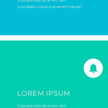
Duis sed odio sit amet nibh
vulputate cursus a sit amet mauris.?


LOREM IPSUM
Duis sed odio sit amet nibh