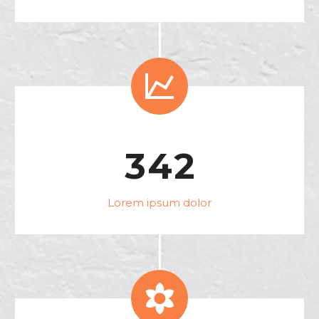


3
4
2
Lorem ipsum dolor

