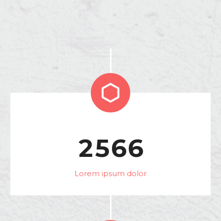


2
5
6
6
Lorem ipsum dolor