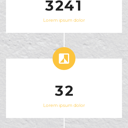
3
2
4
1
Lorem ipsum dolor


3
2
Lorem ipsum dolor