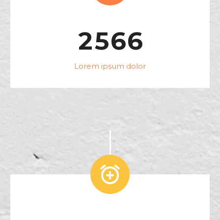
2
5
6
6
Lorem ipsum dolor

