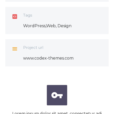
Tags

WordPress,Web, Design
Project url

www.codex-themes.com


Lorem ipsum dolor sit amet, consectetur adi