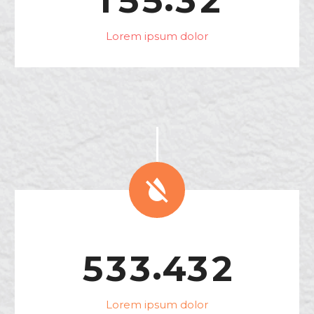
1
5
5
3
2
Lorem ipsum dolor


.
5
3
3
4
3
2
Lorem ipsum dolor