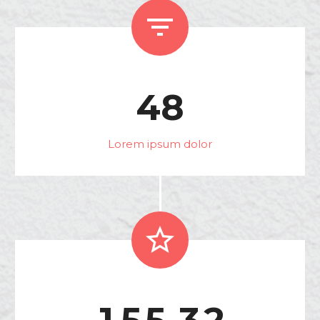


4
8
Lorem ipsum dolor


.