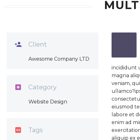
MULT

Client
Awesome Company LTD
incididunt 
magna aliq
veniam, qui

Category
ullamco?ip
consectetur 
Website Design
eiusmod te
labore et d
enim ad mi

Tags
exercitation
aliquip ex