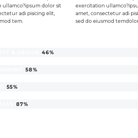
n ullamco?ipsum dolor sit
exercitation ullamco?ipsu
tetur adi pisicing elit,
amet, consectetur adi pisic
smod tem.
sed do eiusmod temdolor
ITY & DESIGN
46%
AMMING
58%
NG
55%
ASES
87%