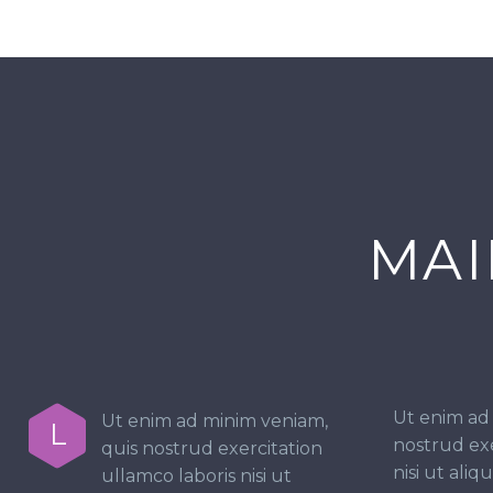
MAI
Ut enim ad
Ut enim ad minim veniam,
L
nostrud exe
quis nostrud exercitation
nisi ut ali
ullamco laboris nisi ut