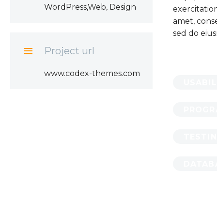
WordPress,Web, Design
exercitatio
amet, consec
sed do eiu

Project url
www.codex-themes.com
USABIL
PROGR
TESTI
DATAB