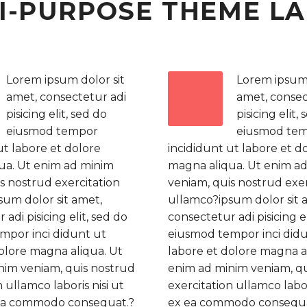
I-PURPOSE THEME L
Lorem ipsum dolor sit
Lorem ipsum 
amet, consectetur adi
amet, consec
pisicing elit, sed do
pisicing elit,
eiusmod tempor
eiusmod te
ut labore et dolore
incididunt ut labore et d
ua. Ut enim ad minim
magna aliqua. Ut enim a
s nostrud exercitation
veniam, quis nostrud exer
sum dolor sit amet,
ullamco?ipsum dolor sit 
adi pisicing elit, sed do
consectetur adi pisicing el
mpor inci didunt ut
eiusmod tempor inci did
olore magna aliqua. Ut
labore et dolore magna a
nim veniam, quis nostrud
enim ad minim veniam, q
 ullamco laboris nisi ut
exercitation ullamco labor
 ea commodo consequat.?
ex ea commodo consequa