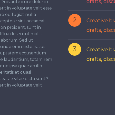
drafts, dis
Duis aute irure dolor in
it in voluptate velit esse
re eu fugiat nulla
2
Creative br
xcepteur sint occaecat
on proident, sunt in
drafts, dis
fficia deserunt mollit
 laborum. Sed ut
s unde omnis iste natus
3
Creative br
voluptatem accusantium
drafts, dis
e laudantium, totam rem
que ipsa quae ab illo
ritatis et quasi
beatae vitae dicta sunt.?
it in voluptate velit