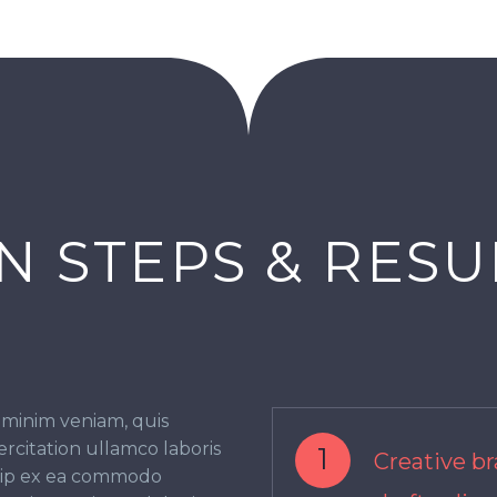
N STEPS & RESU
 minim veniam, quis
rcitation ullamco laboris
1
Creative br
quip ex ea commodo