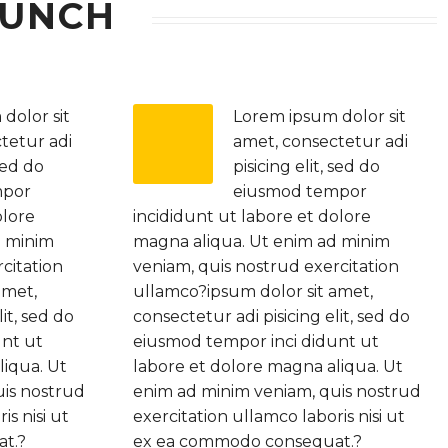
AUNCH
dolor sit
Lorem ipsum dolor sit
tetur adi
amet, consectetur adi
 sed do
pisicing elit, sed do
mpor
eiusmod tempor
olore
incididunt ut labore et dolore
d minim
magna aliqua. Ut enim ad minim
citation
veniam, quis nostrud exercitation
amet,
ullamco?ipsum dolor sit amet,
it, sed do
consectetur adi pisicing elit, sed do
unt ut
eiusmod tempor inci didunt ut
liqua. Ut
labore et dolore magna aliqua. Ut
uis nostrud
enim ad minim veniam, quis nostrud
is nisi ut
exercitation ullamco laboris nisi ut
t.?
ex ea commodo consequat.?