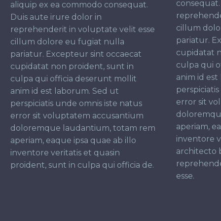
consequat. 
aliquip ex ea commodo consequat.
reprehender
Duis aute irure dolor in
cillum dolo
reprehenderit in voluptate velit esse
pariatur. E
cillum dolore eu fugiat nulla
cupidatat n
pariatur. Excepteur sint occaecat
culpa qui o
cupidatat non proident, sunt in
anim id est
culpa qui officia deserunt mollit
perspiciati
anim id est laborum. Sed ut
error sit 
perspiciatis unde omnis iste natus
doloremqu
error sit voluptatem accusantium
aperiam, ea
doloremque laudantium, totam rem
inventore ve
aperiam, eaque ipsa quae ab illo
architecto 
inventore veritatis et quasin
reprehender
proident, sunt in culpa qui officia de.
esse.