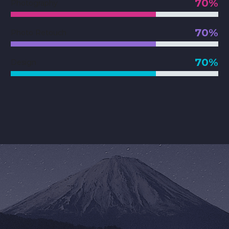
70%
Photography
70%
Photo Retouch
70%
Design