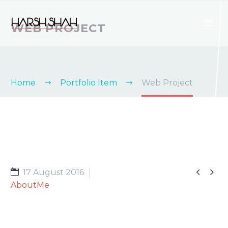
WEB PROJECT
Home
Portfolio Item
Web Project


17 August 2016
AboutMe