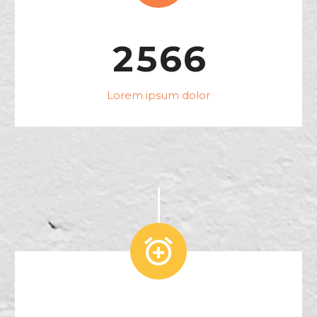
2
5
6
6
Lorem ipsum dolor

