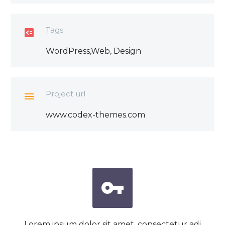
Tags

WordPress,Web, Design
Project url

www.codex-themes.com


Lorem ipsum dolor sit amet, consectetur adi