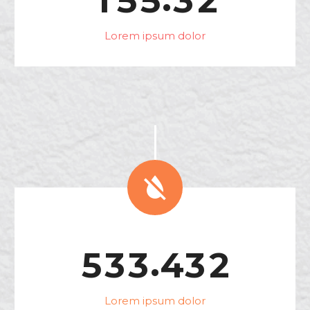
1
5
5
3
2
Lorem ipsum dolor


.
5
3
3
4
3
2
Lorem ipsum dolor