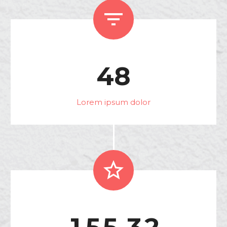


4
8
Lorem ipsum dolor


.