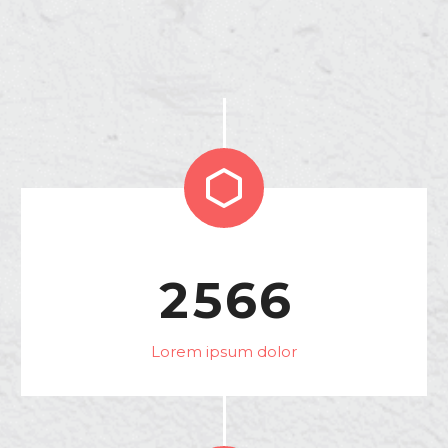


2
5
6
6
Lorem ipsum dolor