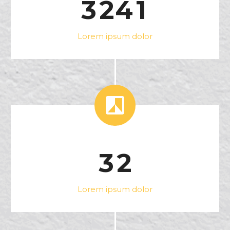
3
2
4
1
Lorem ipsum dolor


3
2
Lorem ipsum dolor