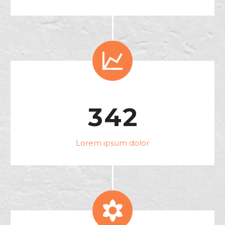


3
4
2
Lorem ipsum dolor

