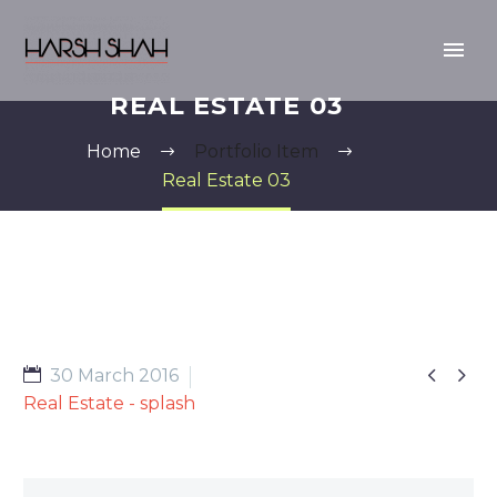
REAL ESTATE 03
Home
Portfolio Item
Real Estate 03


30 March 2016
Real Estate - splash