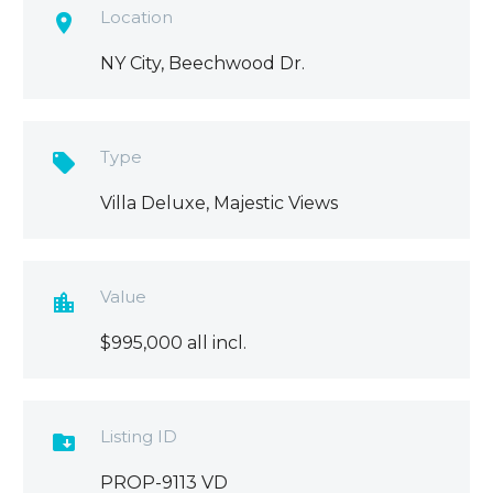
Location

NY City, Beechwood Dr.
Type

Villa Deluxe, Majestic Views
Value

$995,000 all incl.
Listing ID

PROP-9113 VD